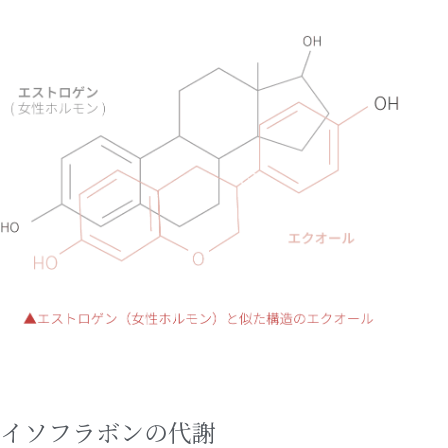
イソフラボンの代謝