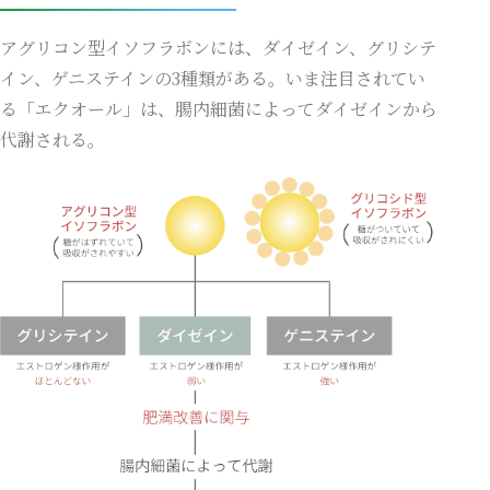
アグリコン型イソフラボンには、ダイゼイン、グリシテ
イン、ゲニステインの3種類がある。
いま注目されてい
る「エクオール」は、腸内細菌によってダイゼインから
代謝される。