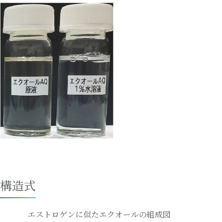
構造式
エストロゲンに似たエクオールの組成図